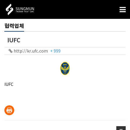
협력업체
IUFC
http://kr.ufc.com
+ 999
IUFC