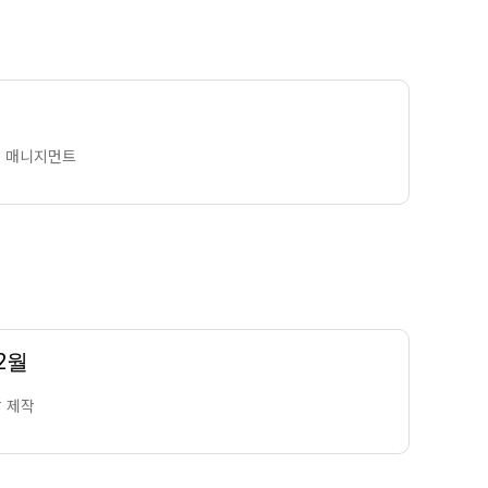
및 매니지먼트
2월
괄 제작