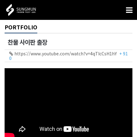
PORTFOLIO
찬물 사이판 출장
https://www.youtube.com/watch?v=4qTIcCsH1hY
+ 91
0