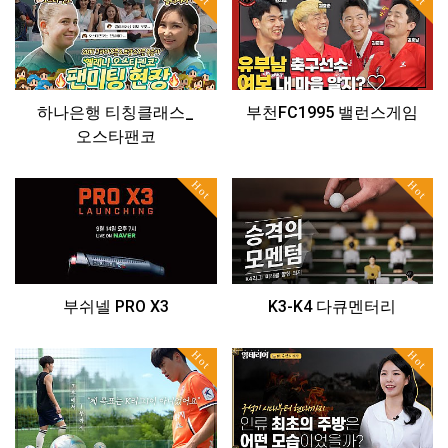
하나은행 티칭클래스_
부천FC1995 밸런스게임
오스타팬코
Hot
Hot
부쉬넬 PRO X3
K3-K4 다큐멘터리
Hot
Hot