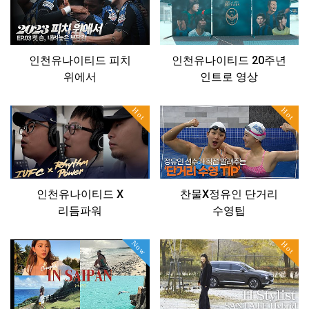
인천유나이티드 피치
인천유나이티드 20주년
위에서
인트로 영상
Hot
Hot
인천유나이티드 X
찬물X정유인 단거리
리듬파워
수영팁
Now
Hot