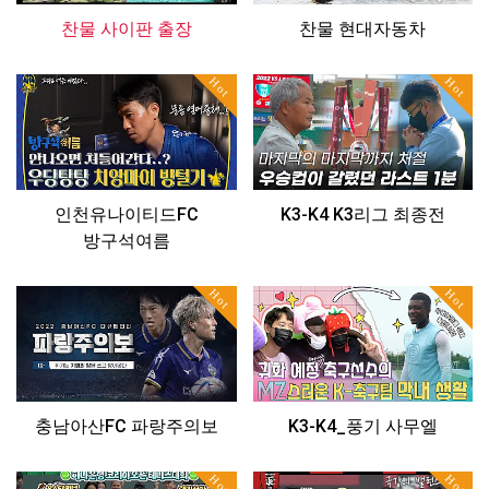
찬물 사이판 출장
찬물 현대자동차
Hot
Hot
인천유나이티드FC
K3-K4 K3리그 최종전
방구석여름
Hot
Hot
충남아산FC 파랑주의보
K3-K4_풍기 사무엘
Hot
Hot