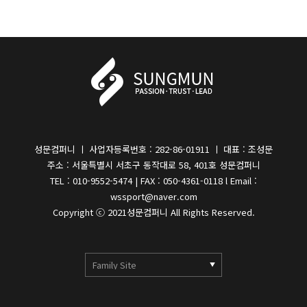
성문컴퍼니 ㅣ 사업자등록번호 : 282-86-01911 ㅣ 대표 : 조성문
주소 : 서울특별시 서초구 동작대로 58, 401호 성문컴퍼니
TEL : 010-9552-5474 | FAX : 050-4361-0118 l Email :
wssport@naver.com
Copyright ⓒ 2021
성문컴퍼니
All Rights Reserved.