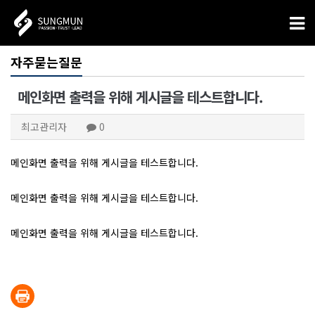
자주묻는질문
메인화면 출력을 위해 게시글을 테스트합니다.
최고관리자
0
메인화면 출력을 위해 게시글을 테스트합니다.
메인화면 출력을 위해 게시글을 테스트합니다.
메인화면 출력을 위해 게시글을 테스트합니다.