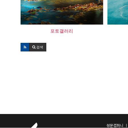
포토갤러리
검색
성문컴퍼니 ㅣ 