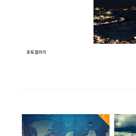
포토갤러리
Hot