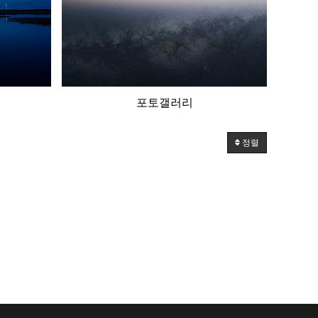
포토갤러리
정렬