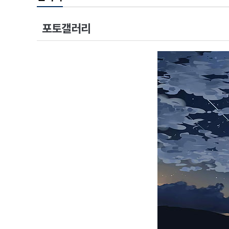
포토갤러리