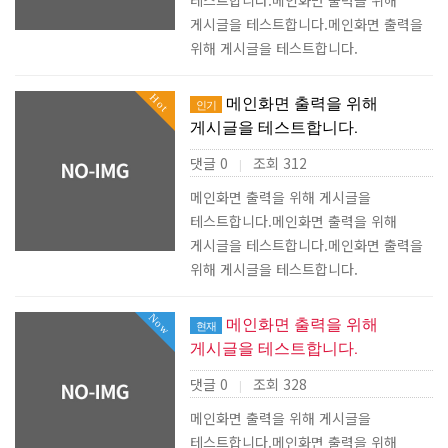
게시글을 테스트합니다.메인화면 출력을
위해 게시글을 테스트합니다.
Hot
메인화면 출력을 위해
인기
게시글을 테스트합니다.
댓글 0
조회 312
|
메인화면 출력을 위해 게시글을
테스트합니다.메인화면 출력을 위해
게시글을 테스트합니다.메인화면 출력을
위해 게시글을 테스트합니다.
Now
메인화면 출력을 위해
현재
게시글을 테스트합니다.
댓글 0
조회 328
|
메인화면 출력을 위해 게시글을
테스트합니다.메인화면 출력을 위해