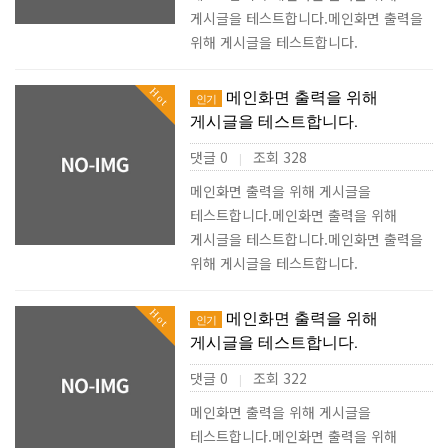
게시글을 테스트합니다.메인화면 출력을
위해 게시글을 테스트합니다.
Hot
메인화면 출력을 위해
인기
게시글을 테스트합니다.
댓글 0
조회 328
|
메인화면 출력을 위해 게시글을
테스트합니다.메인화면 출력을 위해
게시글을 테스트합니다.메인화면 출력을
위해 게시글을 테스트합니다.
Hot
메인화면 출력을 위해
인기
게시글을 테스트합니다.
댓글 0
조회 322
|
메인화면 출력을 위해 게시글을
테스트합니다.메인화면 출력을 위해