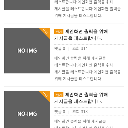
테스트합니다.메인화면 출력을 위해
게시글을 테스트합니다.메인화면 출력을
위해 게시글을 테스트합니다.
Hot
메인화면 출력을 위해
인기
게시글을 테스트합니다.
댓글 0
조회 314
|
메인화면 출력을 위해 게시글을
테스트합니다.메인화면 출력을 위해
게시글을 테스트합니다.메인화면 출력을
위해 게시글을 테스트합니다.
Hot
메인화면 출력을 위해
인기
게시글을 테스트합니다.
댓글 0
조회 318
|
메인화면 출력을 위해 게시글을
테스트합니다.메인화면 출력을 위해