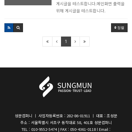
게시글을 테스트합니다.메인화면 출력을
위해 게시글을 테스트합니다.
정렬
1
성문컴퍼니 ㅣ 사업자등록번호 : 282-86-01911 ㅣ 대표 : 조성문
주소 : 서울특별시 서초구 동작대로 58, 401호 성문컴퍼니
TEL : 010-9552-5474 | FAX : 050-4361-0118 l Email :